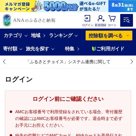
ログイン
新規登録
カート
カテゴリ
地域
ランキング
控除額を調べる
寄付額
旅先を探す
特集
ご利用ガイド
「ふるさとチョイス」システム連携に関して
ログイン
ログイン前にご確認ください
AMCお客様番号で利用登録をされている場合、寄付履歴
の確認にはAMCお客様番号が必要です。退会時まで必ず
お手元にお控えください。
紛失や盗難などでAMCカード、ANAカードを再発行され