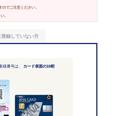
ますのでご注意ください。
さい。
に登録していない方
お客様番号は、
カード表面の10桁