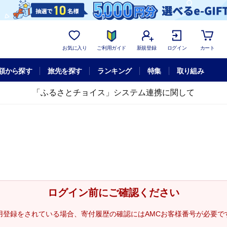
お気に入り
ご利用ガイド
新規登録
ログイン
カート
額から探す
旅先を探す
ランキング
特集
取り組み
「ふるさとチョイス」システム連携に関して
ログイン前にご確認ください
用登録をされている場合、寄付履歴の確認にはAMCお客様番号が必要で
。