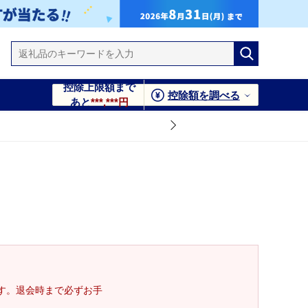
控除上限額まで
控除額を調べる
あと
***,***円
す。退会時まで必ずお手