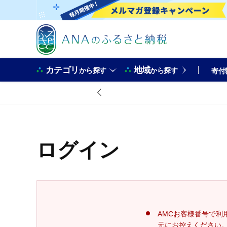
カテゴリ
地域
から探す
から探す
寄付
ログイン
AMCお客様番号で利
元にお控えください