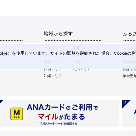
地域から探す
ふる
北海道エリア
東北エリア
ふるさ
kie）を使用しています。サイトの閲覧を継続された場合、Cookie
体験
関東エリア
中部エリア
ワンス
。
近畿エリア
中国エリア
確定申
四国エリア
九州エリア
控除上
沖縄エリア
年金受