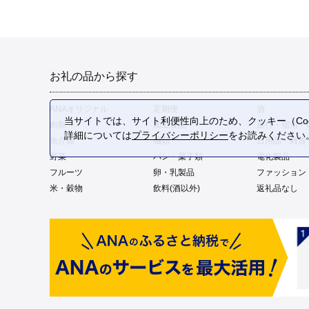
お礼の品から探す
ANAオリジナル
定期便
酒
当サイトでは、サイト利便性向上のため、クッキー（Coo
肉類
加工食品
旅行・宿泊・
詳細については
プライバシーポリシー
をお読みください
魚介類
麺類
日用品・雑貨
野菜
パン・菓子類
電化製品
フルーツ
卵・乳製品
ファッション
米・穀物
飲料(酒以外)
返礼品なし