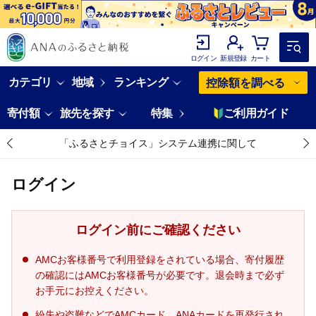
ログイン
新規登録
カート
カテゴリ
地域
ランキング
控除額を調べる
寄付額
旅先を探す
特集
ご利用ガイド
「ふるさとチョイス」システム連携に関して
ログイン
ログイン前にご確認ください
AMCお客様番号で利用登録をされている場合、寄付履歴
の確認にはAMCお客様番号が必要です。退会時まで必ず
お手元にお控えください。
紛失や盗難などでAMCカード、ANAカードを再発行され