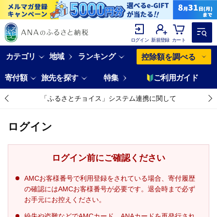
ログイン
新規登録
カート
カテゴリ
地域
ランキング
控除額を調べる
寄付額
旅先を探す
特集
ご利用ガイド
「ふるさとチョイス」システム連携に関して
ログイン
ログイン前にご確認ください
AMCお客様番号で利用登録をされている場合、寄付履歴
の確認にはAMCお客様番号が必要です。退会時まで必ず
お手元にお控えください。
紛失や盗難などでAMCカード、ANAカードを再発行され