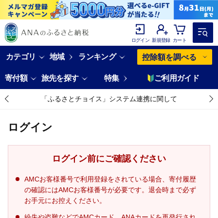
ログイン
新規登録
カート
カテゴリ
地域
ランキング
控除額を調べる
寄付額
旅先を探す
特集
ご利用ガイド
「ふるさとチョイス」システム連携に関して
ログイン
ログイン前にご確認ください
AMCお客様番号で利用登録をされている場合、寄付履歴
の確認にはAMCお客様番号が必要です。退会時まで必ず
お手元にお控えください。
紛失や盗難などでAMCカード、ANAカードを再発行され