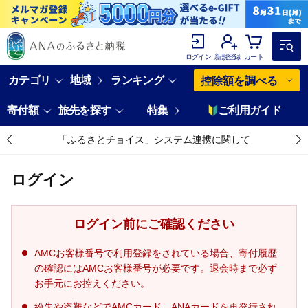
ログイン
新規登録
カート
カテゴリ
地域
ランキング
控除額を調べる
寄付額
旅先を探す
特集
ご利用ガイド
「ふるさとチョイス」システム連携に関して
ログイン
ログイン前にご確認ください
AMCお客様番号で利用登録をされている場合、寄付履歴
の確認にはAMCお客様番号が必要です。退会時まで必ず
お手元にお控えください。
紛失や盗難などでAMCカード、ANAカードを再発行され