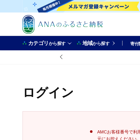
カテゴリ
地域
から探す
から探す
寄付
ログイン
AMCお客様番号で利
元にお控えください