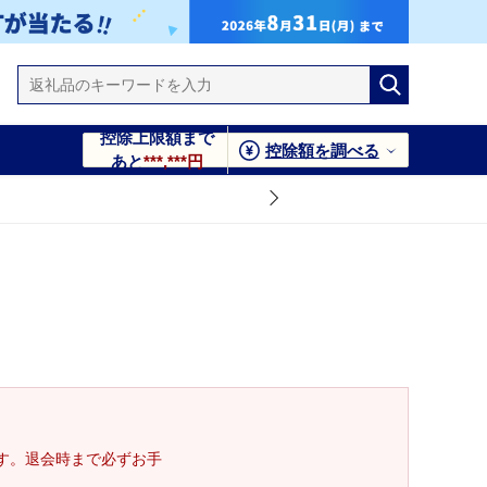
控除上限額まで
控除額を調べる
あと
***,***円
す。退会時まで必ずお手