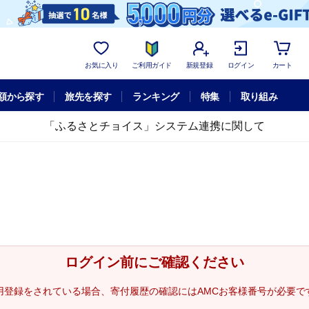
お気に入り
ご利用ガイド
新規登録
ログイン
カート
額から探す
旅先を探す
ランキング
特集
取り組み
「ふるさとチョイス」システム連携に関して
ログイン前にご確認ください
用登録をされている場合、寄付履歴の確認にはAMCお客様番号が必要で
。