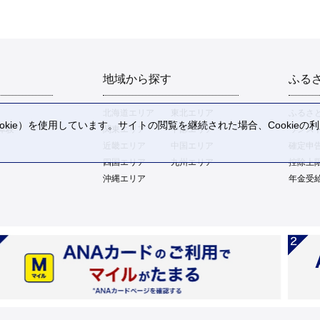
地域から探す
ふる
北海道エリア
東北エリア
ふるさ
kie）を使用しています。サイトの閲覧を継続された場合、Cookie
体験
関東エリア
中部エリア
ワンス
。
近畿エリア
中国エリア
確定申
四国エリア
九州エリア
控除上
沖縄エリア
年金受