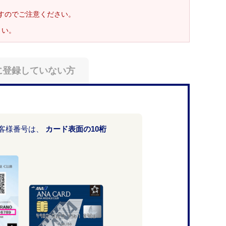
ますのでご注意ください。
さい。
に登録していない方
お客様番号は、
カード表面の10桁