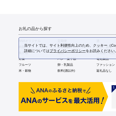
お礼の品から探す
ANAオリジナル
定期便
酒
当サイトでは、サイト利便性向上のため、クッキー（Coo
肉類
加工食品
旅行・宿泊・
詳細については
プライバシーポリシー
をお読みください
魚介類
麺類
日用品・雑貨
野菜
パン・菓子類
電化製品
フルーツ
卵・乳製品
ファッション
米・穀物
飲料(酒以外)
返礼品なし