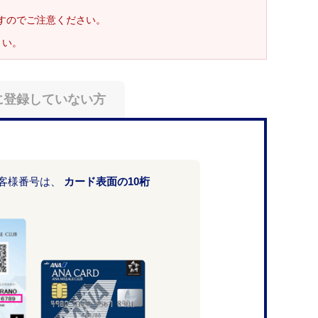
ますのでご注意ください。
さい。
に登録していない方
お客様番号は、
カード表面の10桁