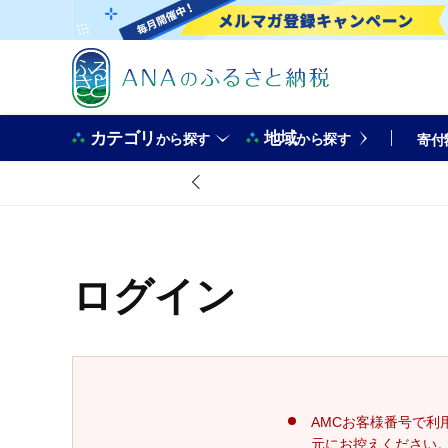
カテゴリ
地域
から探す
から探す
寄付
ログイン
AMCお客様番号で利
元にお控えください