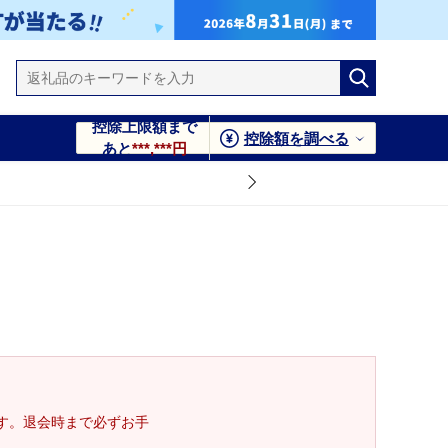
控除上限額まで
控除額を調べる
あと
***,***円
す。退会時まで必ずお手