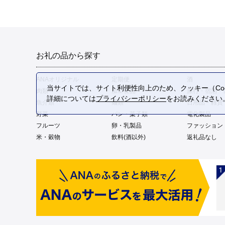
お礼の品から探す
ANAオリジナル
定期便
酒
当サイトでは、サイト利便性向上のため、クッキー（Coo
肉類
加工食品
旅行・宿泊・
詳細については
プライバシーポリシー
をお読みください
魚介類
麺類
日用品・雑貨
野菜
パン・菓子類
電化製品
フルーツ
卵・乳製品
ファッション
米・穀物
飲料(酒以外)
返礼品なし