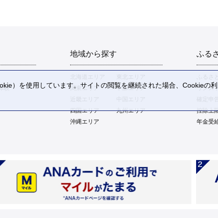
地域から探す
ふる
北海道エリア
東北エリア
ふるさ
kie）を使用しています。サイトの閲覧を継続された場合、Cookie
体験
関東エリア
中部エリア
ワンス
。
近畿エリア
中国エリア
確定申
四国エリア
九州エリア
控除上
沖縄エリア
年金受