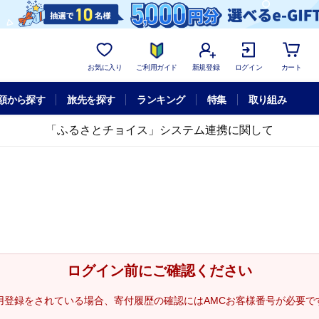
お気に入り
ご利用ガイド
新規登録
ログイン
カート
額から探す
旅先を探す
ランキング
特集
取り組み
「ふるさとチョイス」システム連携に関して
ログイン前にご確認ください
用登録をされている場合、寄付履歴の確認にはAMCお客様番号が必要で
。