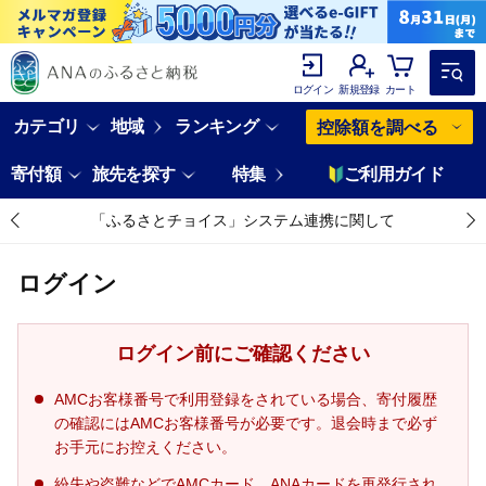
ログイン
新規登録
カート
カテゴリ
地域
ランキング
控除額を調べる
寄付額
旅先を探す
特集
ご利用ガイド
「ふるさとチョイス」システム連携に関して
ログイン
ログイン前にご確認ください
AMCお客様番号で利用登録をされている場合、寄付履歴
の確認にはAMCお客様番号が必要です。退会時まで必ず
お手元にお控えください。
紛失や盗難などでAMCカード、ANAカードを再発行され