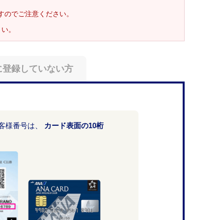
ますのでご注意ください。
さい。
に登録していない方
お客様番号は、
カード表面の10桁