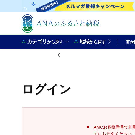
カテゴリ
地域
から探す
から探す
寄付
ログイン
AMCお客様番号で利
元にお控えください