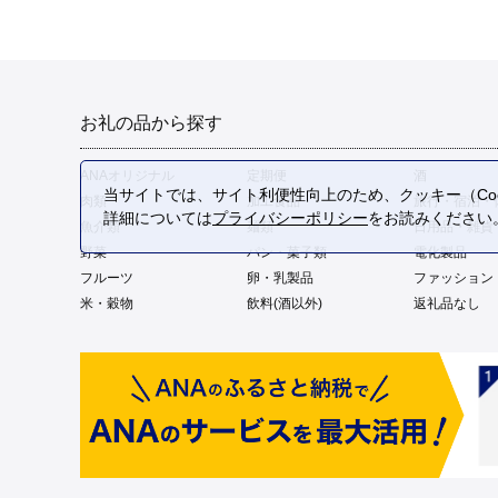
お礼の品から探す
ANAオリジナル
定期便
酒
当サイトでは、サイト利便性向上のため、クッキー（Coo
肉類
加工食品
旅行・宿泊・
詳細については
プライバシーポリシー
をお読みください
魚介類
麺類
日用品・雑貨
野菜
パン・菓子類
電化製品
フルーツ
卵・乳製品
ファッション
米・穀物
飲料(酒以外)
返礼品なし