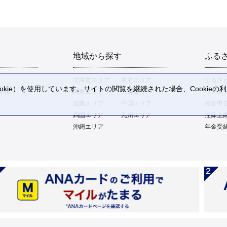
地域から探す
ふる
北海道エリア
東北エリア
ふるさ
kie）を使用しています。サイトの閲覧を継続された場合、Cookie
体験
関東エリア
中部エリア
ワンス
。
近畿エリア
中国エリア
確定申
四国エリア
九州エリア
控除上
沖縄エリア
年金受