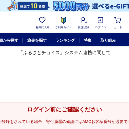
お気に入り
ご利用ガイド
新規登録
ログイン
カート
額から探す
旅先を探す
ランキング
特集
取り組み
「ふるさとチョイス」システム連携に関して
ログイン前にご確認ください
用登録をされている場合、寄付履歴の確認にはAMCお客様番号が必要で
。