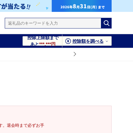
控除上限額まで
控除額を調べる
あと
***,***円
す。退会時まで必ずお手