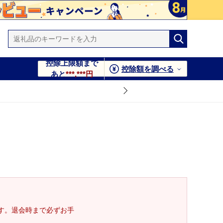
控除上限額まで
控除額を調べる
あと
***,***円
す。退会時まで必ずお手