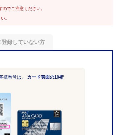
ますのでご注意ください。
さい。
に登録していない方
お客様番号は、
カード表面の10桁