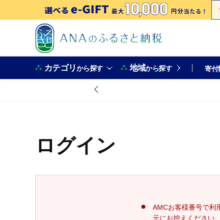
カテゴリ
地域
から探す
から探す
寄付
ログイン
AMCお客様番号で利
元にお控えください