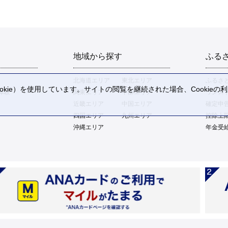
地域から探す
ふる
北海道エリア
東北エリア
ふるさ
kie）を使用しています。サイトの閲覧を継続された場合、Cookie
体験
関東エリア
中部エリア
ワンス
。
近畿エリア
中国エリア
確定申
四国エリア
九州エリア
控除上
沖縄エリア
年金受