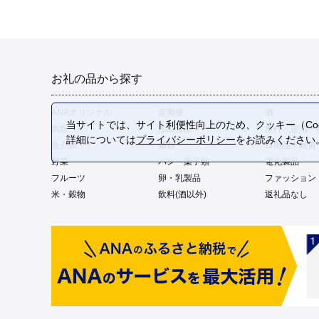
お礼の品から探す
ANAオリジナル
定期便
酒
当サイトでは、サイト利便性向上のため、クッキー（Coo
肉類
加工食品
旅行・宿泊・
詳細については
プライバシーポリシー
をお読みください
魚介類
麺類
日用品・雑貨
野菜
パン・菓子類
電化製品
フルーツ
卵・乳製品
ファッション
米・穀物
飲料(酒以外)
返礼品なし