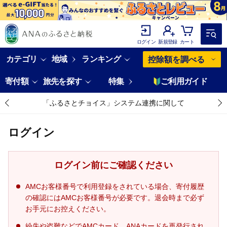
ログイン
新規登録
カート
カテゴリ
地域
ランキング
控除額を調べる
寄付額
旅先を探す
特集
ご利用ガイド
「ふるさとチョイス」システム連携に関して
ログイン
ログイン前にご確認ください
AMCお客様番号で利用登録をされている場合、寄付履歴
の確認にはAMCお客様番号が必要です。退会時まで必ず
お手元にお控えください。
紛失や盗難などでAMCカード、ANAカードを再発行され