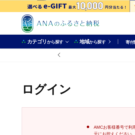
カテゴリ
地域
から探す
から探す
寄付
ログイン
AMCお客様番号で利
元にお控えください