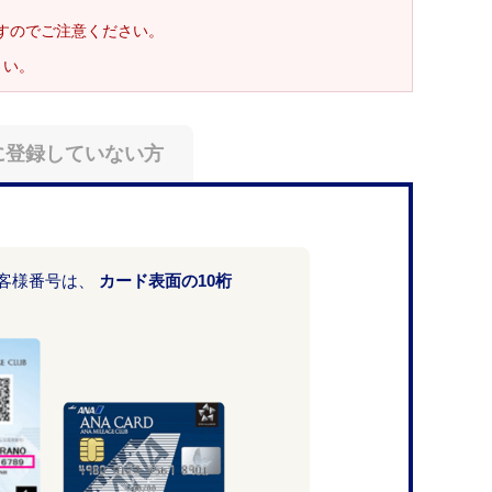
ますのでご注意ください。
さい。
に登録していない方
お客様番号は、
カード表面の10桁