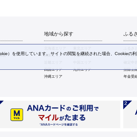
地域から探す
ふる
北海道エリア
東北エリア
ふるさ
kie）を使用しています。サイトの閲覧を継続された場合、Cookie
体験
関東エリア
中部エリア
ワンス
。
近畿エリア
中国エリア
確定申
四国エリア
九州エリア
控除上
沖縄エリア
年金受