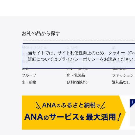
お礼の品から探す
ANAオリジナル
定期便
酒
当サイトでは、サイト利便性向上のため、クッキー（Coo
肉類
加工食品
旅行・宿泊・
詳細については
プライバシーポリシー
をお読みください
魚介類
麺類
日用品・雑貨
野菜
パン・菓子類
電化製品
フルーツ
卵・乳製品
ファッション
米・穀物
飲料(酒以外)
返礼品なし