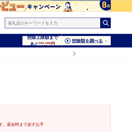
控除上限額まで
控除額を調べる
あと
***,***円
す。退会時まで必ずお手