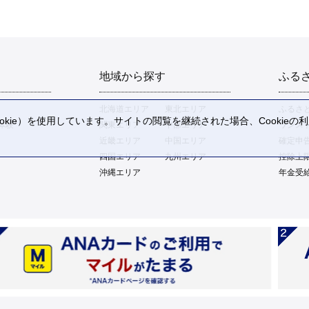
地域から探す
ふる
北海道エリア
東北エリア
ふるさ
kie）を使用しています。サイトの閲覧を継続された場合、Cookie
体験
関東エリア
中部エリア
ワンス
。
近畿エリア
中国エリア
確定申
四国エリア
九州エリア
控除上
沖縄エリア
年金受