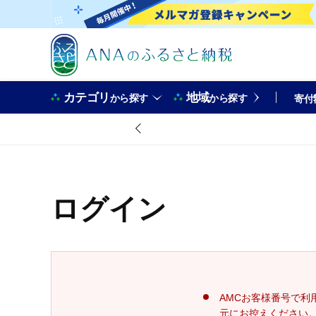
カテゴリ
地域
から探す
から探す
寄付
ログイン
AMCお客様番号で利
元にお控えください