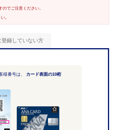
ますのでご注意ください。
さい。
に登録していない方
お客様番号は、
カード表面の10桁