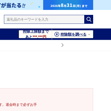
控除上限額まで
控除額を調べる
あと
***,***円
す。退会時まで必ずお手