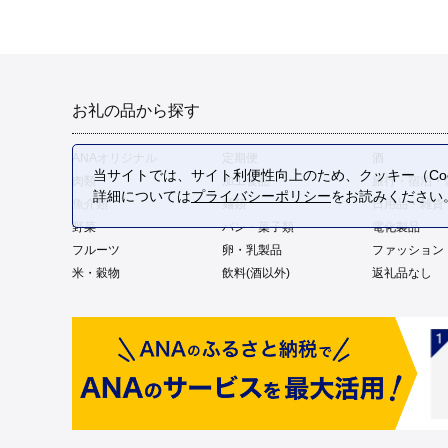
お礼の品から探す
ANAオリジナル
定期便
酒
当サイトでは、サイト利便性向上のため、クッキー（Coo
肉類
加工食品
旅行・宿泊・
詳細については
プライバシーポリシー
をお読みください
魚介類
麺類
日用品・雑貨
野菜
パン・菓子類
電化製品
フルーツ
卵・乳製品
ファッション
米・穀物
飲料(酒以外)
返礼品なし