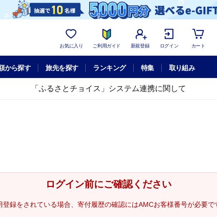
お気に入り
ご利用ガイド
新規登録
ログイン
カート
額から探す
旅先を探す
ランキング
特集
取り組み
「ふるさとチョイス」システム連携に関して
ログイン前にご確認ください
用登録をされている場合、寄付履歴の確認にはAMCお客様番号が必要で
。