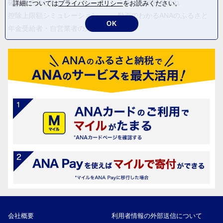
確定申告のしかた
ふるさと納税の流れ
詳細については
プライバシーポリシー
をお読みください。
控除上限額シミュレーション
動画でわかるANAのふるさと
OK
納税
年金受給者・自営業者の方へ
会社概要
利用者情報の外部送信について