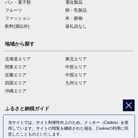
パン・菓子類
電化製品
フルーツ
卵・乳製品
ファッション
米・穀物
飲料(酒以外)
返礼品なし
地域から探す
北海道エリア
東北エリア
関東エリア
中部エリア
近畿エリア
中国エリア
四国エリア
九州エリア
沖縄エリア
ふるさと納税ガイド
当サイトでは、サイト利便性向上のため、クッキー（Cookie）を使
ふるさと納税の基本ガイド
ANAのふるさと納税の特徴
用しています。サイトの閲覧を継続された場合、Cookieの利用に同
ワンストップ特例制度ガイド
はじめての方へ
意したことものといたします。