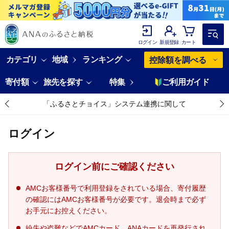
ログイン
新規登録
カート
カテゴリ
地域
ランキング
控除額を調べる
寄付額
旅先を探す
特集
ご利用ガイド
「ふるさとチョイス」システム連携に関して
ログイン
ログイン前にご確認ください
AMCお客様番号で利用登録をされている場合、寄付履歴
の確認にはAMCお客様番号が必要です。退会時まで必ず
お手元にお控えください。
紛失や盗難などでAMCカード、ANAカードを再発行され