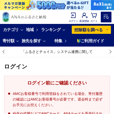
ログイン
新規登録
カート
カテゴリ
地域
ランキング
控除額を調べる
寄付額
旅先を探す
特集
ご利用ガイド
「ふるさとチョイス」システム連携に関して
ログイン
ログイン前にご確認ください
AMCお客様番号で利用登録をされている場合、寄付履歴
の確認にはAMCお客様番号が必要です。退会時まで必ず
お手元にお控えください。
紛失や盗難などでAMCカード、ANAカードを再発行され