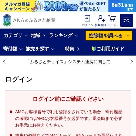
ログイン
新規登録
カート
カテゴリ
地域
ランキング
控除額を調べる
寄付額
旅先を探す
特集
ご利用ガイド
「ふるさとチョイス」システム連携に関して
ログイン
ログイン前にご確認ください
AMCお客様番号で利用登録をされている場合、寄付履歴
の確認にはAMCお客様番号が必要です。退会時まで必ず
お手元にお控えください。
紛失や盗難などでAMCカード、ANAカードを再発行され