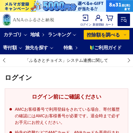
ログイン
新規登録
カート
カテゴリ
地域
ランキング
控除額を調べる
寄付額
旅先を探す
特集
ご利用ガイド
「ふるさとチョイス」システム連携に関して
ログイン
ログイン前にご確認ください
AMCお客様番号で利用登録をされている場合、寄付履歴
の確認にはAMCお客様番号が必要です。退会時まで必ず
お手元にお控えください。
紛失や盗難などでAMCカード、ANAカードを再発行され