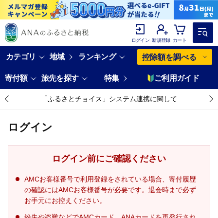
ログイン
新規登録
カート
カテゴリ
地域
ランキング
控除額を調べる
寄付額
旅先を探す
特集
ご利用ガイド
「ふるさとチョイス」システム連携に関して
ログイン
ログイン前にご確認ください
AMCお客様番号で利用登録をされている場合、寄付履歴
の確認にはAMCお客様番号が必要です。退会時まで必ず
お手元にお控えください。
紛失や盗難などでAMCカード、ANAカードを再発行され