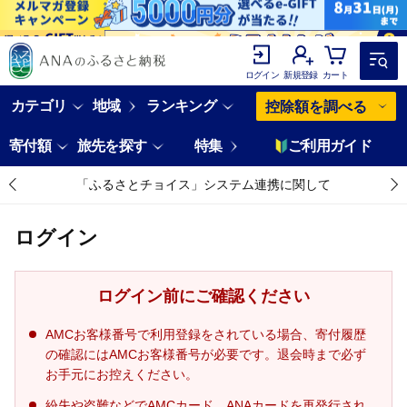
ログイン
新規登録
カート
カテゴリ
地域
ランキング
控除額を調べる
寄付額
旅先を探す
特集
ご利用ガイド
「ふるさとチョイス」システム連携に関して
ログイン
ログイン前にご確認ください
AMCお客様番号で利用登録をされている場合、寄付履歴
の確認にはAMCお客様番号が必要です。退会時まで必ず
お手元にお控えください。
紛失や盗難などでAMCカード、ANAカードを再発行され