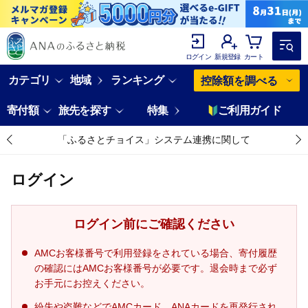
ログイン
新規登録
カート
カテゴリ
地域
ランキング
控除額を調べる
寄付額
旅先を探す
特集
ご利用ガイド
「ふるさとチョイス」システム連携に関して
ログイン
ログイン前にご確認ください
AMCお客様番号で利用登録をされている場合、寄付履歴
の確認にはAMCお客様番号が必要です。退会時まで必ず
お手元にお控えください。
紛失や盗難などでAMCカード、ANAカードを再発行され