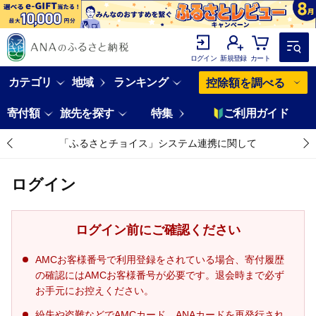
ログイン
新規登録
カート
カテゴリ
地域
ランキング
控除額を調べる
寄付額
旅先を探す
特集
ご利用ガイド
「ふるさとチョイス」システム連携に関して
ログイン
ログイン前にご確認ください
AMCお客様番号で利用登録をされている場合、寄付履歴
の確認にはAMCお客様番号が必要です。退会時まで必ず
お手元にお控えください。
紛失や盗難などでAMCカード、ANAカードを再発行され