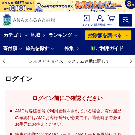
ログイン
新規登録
カート
カテゴリ
地域
ランキング
控除額を調べる
寄付額
旅先を探す
特集
ご利用ガイド
「ふるさとチョイス」システム連携に関して
ログイン
ログイン前にご確認ください
AMCお客様番号で利用登録をされている場合、寄付履歴
の確認にはAMCお客様番号が必要です。退会時まで必ず
お手元にお控えください。
紛失や盗難などでAMCカード、ANAカードを再発行され