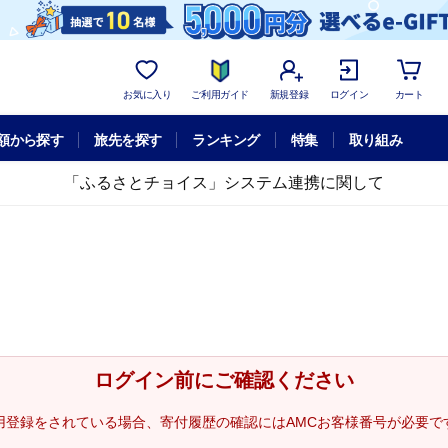
お気に入り
ご利用ガイド
新規登録
ログイン
カート
額から探す
旅先を探す
ランキング
特集
取り組み
「ふるさとチョイス」システム連携に関して
ログイン前にご確認ください
用登録をされている場合、寄付履歴の確認にはAMCお客様番号が必要で
。