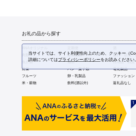
お礼の品から探す
ANAオリジナル
定期便
酒
当サイトでは、サイト利便性向上のため、クッキー（Coo
肉類
加工食品
旅行・宿泊・
詳細については
プライバシーポリシー
をお読みください
魚介類
麺類
日用品・雑貨
野菜
パン・菓子類
電化製品
フルーツ
卵・乳製品
ファッション
米・穀物
飲料(酒以外)
返礼品なし