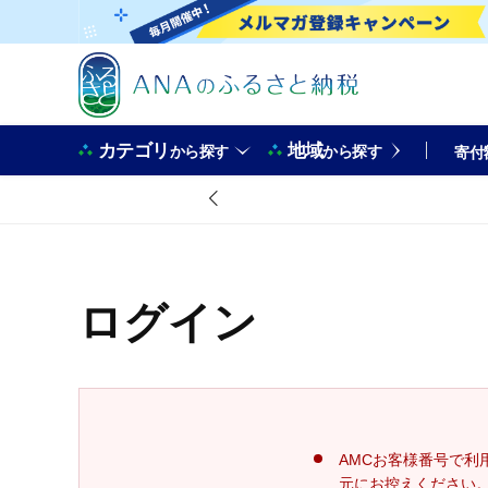
カテゴリ
地域
から探す
から探す
寄付
ログイン
AMCお客様番号で利
元にお控えください