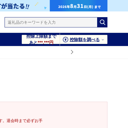
控除上限額まで
控除額を調べる
あと
***,***円
す。退会時まで必ずお手