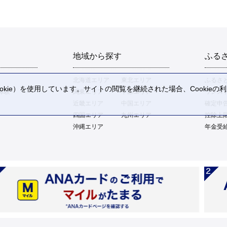
地域から探す
ふる
北海道エリア
東北エリア
ふるさ
kie）を使用しています。サイトの閲覧を継続された場合、Cookie
体験
関東エリア
中部エリア
ワンス
。
近畿エリア
中国エリア
確定申
四国エリア
九州エリア
控除上
沖縄エリア
年金受