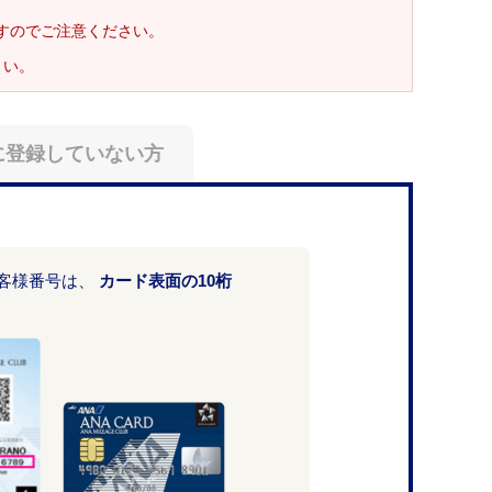
ますのでご注意ください。
さい。
に登録していない方
お客様番号は、
カード表面の10桁