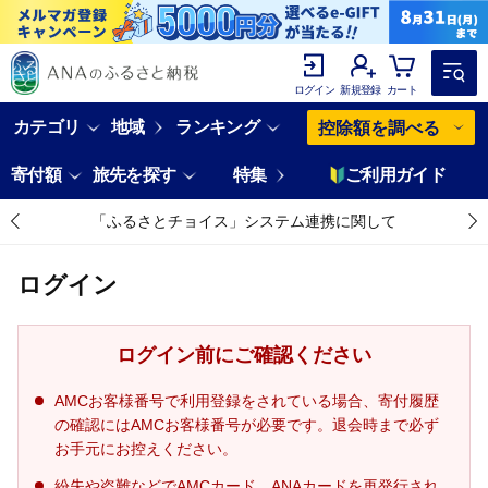
ログイン
新規登録
カート
カテゴリ
地域
ランキング
控除額を調べる
寄付額
旅先を探す
特集
ご利用ガイド
「ふるさとチョイス」システム連携に関して
ログイン
ログイン前にご確認ください
AMCお客様番号で利用登録をされている場合、寄付履歴
の確認にはAMCお客様番号が必要です。退会時まで必ず
お手元にお控えください。
紛失や盗難などでAMCカード、ANAカードを再発行され