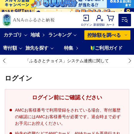
ログイン
新規登録
カート
カテゴリ
地域
ランキング
控除額を調べる
寄付額
旅先を探す
特集
ご利用ガイド
「ふるさとチョイス」システム連携に関して
ログイン
ログイン前にご確認ください
AMCお客様番号で利用登録をされている場合、寄付履歴
の確認にはAMCお客様番号が必要です。退会時まで必ず
お手元にお控えください。
紛失や盗難などでAMCカード、ANAカードを再発行され