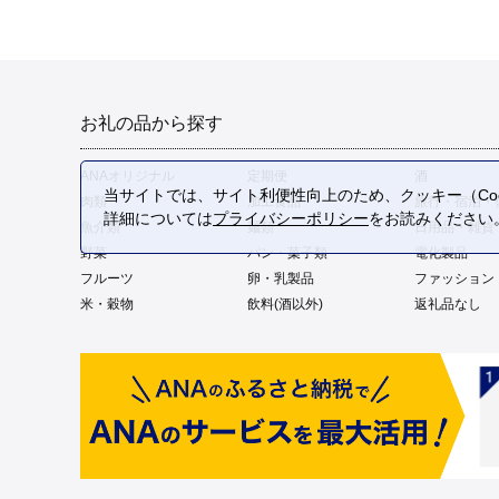
お礼の品から探す
ANAオリジナル
定期便
酒
当サイトでは、サイト利便性向上のため、クッキー（Coo
肉類
加工食品
旅行・宿泊・
詳細については
プライバシーポリシー
をお読みください
魚介類
麺類
日用品・雑貨
野菜
パン・菓子類
電化製品
フルーツ
卵・乳製品
ファッション
米・穀物
飲料(酒以外)
返礼品なし