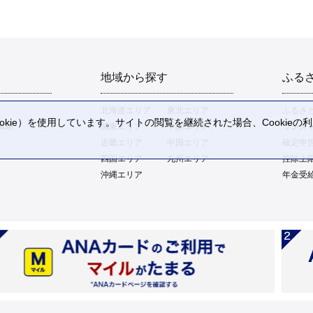
地域から探す
ふる
北海道エリア
東北エリア
ふるさ
kie）を使用しています。サイトの閲覧を継続された場合、Cookie
体験
関東エリア
中部エリア
ワンス
。
近畿エリア
中国エリア
確定申
四国エリア
九州エリア
控除上
沖縄エリア
年金受