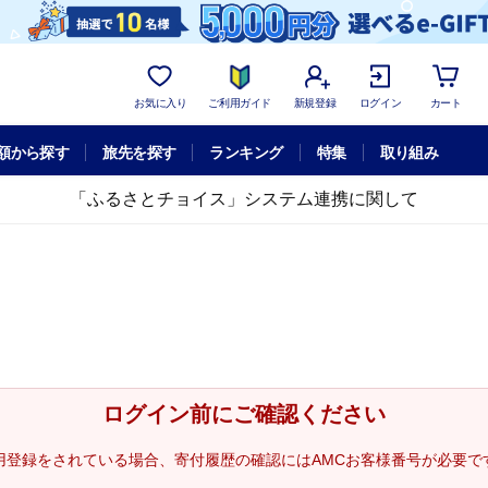
お気に入り
ご利用ガイド
新規登録
ログイン
カート
額から探す
旅先を探す
ランキング
特集
取り組み
「ふるさとチョイス」システム連携に関して
ログイン前にご確認ください
用登録をされている場合、寄付履歴の確認にはAMCお客様番号が必要で
。