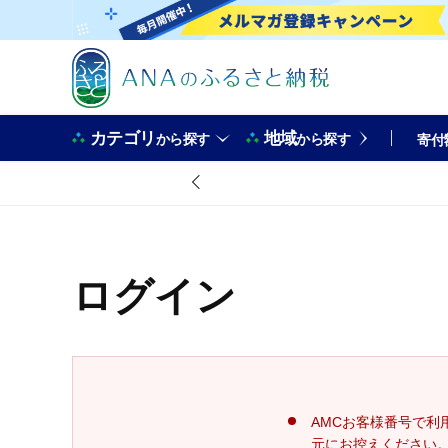
カテゴリ
地域
から探す
から探す
寄付
ログイン
AMCお客様番号で利
元にお控えください