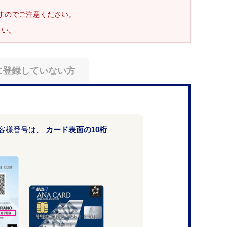
ますのでご注意ください。
さい。
に登録していない方
お客様番号は、
カード表面の10桁