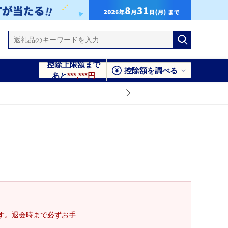
控除上限額まで
控除額を調べる
あと
***,***円
す。退会時まで必ずお手