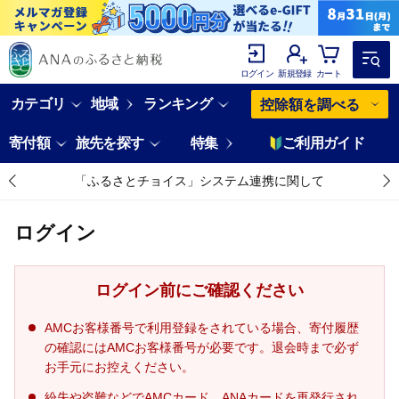
ログイン
新規登録
カート
カテゴリ
地域
ランキング
控除額を調べる
寄付額
旅先を探す
特集
ご利用ガイド
「ふるさとチョイス」システム連携に関して
ログイン
ログイン前にご確認ください
AMCお客様番号で利用登録をされている場合、寄付履歴
の確認にはAMCお客様番号が必要です。退会時まで必ず
お手元にお控えください。
紛失や盗難などでAMCカード、ANAカードを再発行され