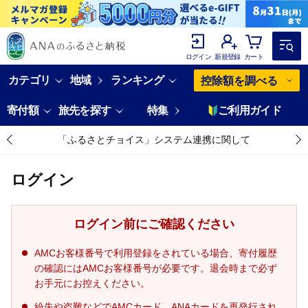
ログイン
新規登録
カート
カテゴリ
地域
ランキング
控除額を調べる
寄付額
旅先を探す
特集
ご利用ガイド
「ふるさとチョイス」システム連携に関して
ログイン
ログイン前にご確認ください
AMCお客様番号で利用登録をされている場合、寄付履歴
の確認にはAMCお客様番号が必要です。退会時まで必ず
お手元にお控えください。
紛失や盗難などでAMCカード、ANAカードを再発行され