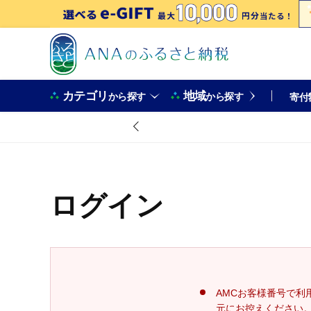
カテゴリ
地域
から探す
から探す
寄付
ログイン
AMCお客様番号で利
元にお控えください