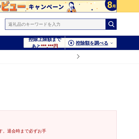
控除上限額まで
控除額を調べる
あと
***,***円
す。退会時まで必ずお手