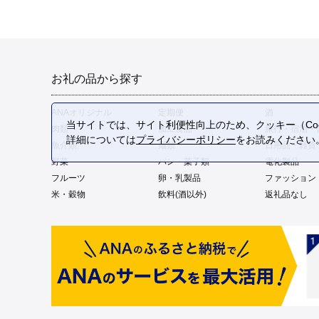
お礼の品から探す
ANAオリジナル
定期便
酒
当サイトでは、サイト利便性向上のため、クッキー（Coo
肉類
加工食品
旅行・宿泊・
詳細については
プライバシーポリシー
をお読みください
魚介類
麺類
日用品・雑貨
野菜
パン・菓子類
電化製品
フルーツ
卵・乳製品
ファッション
米・穀物
飲料(酒以外)
返礼品なし