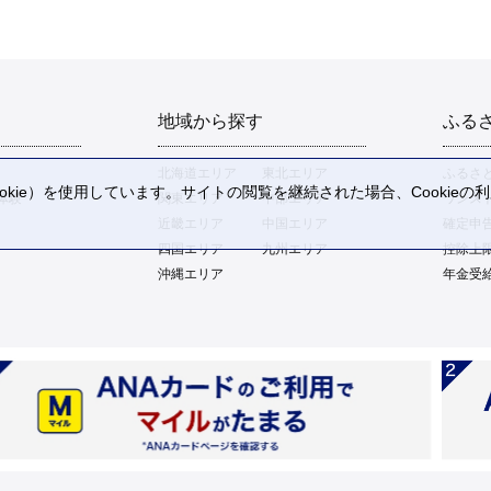
地域から探す
ふる
北海道エリア
東北エリア
ふるさ
kie）を使用しています。サイトの閲覧を継続された場合、Cookie
体験
関東エリア
中部エリア
ワンス
。
近畿エリア
中国エリア
確定申
四国エリア
九州エリア
控除上
沖縄エリア
年金受