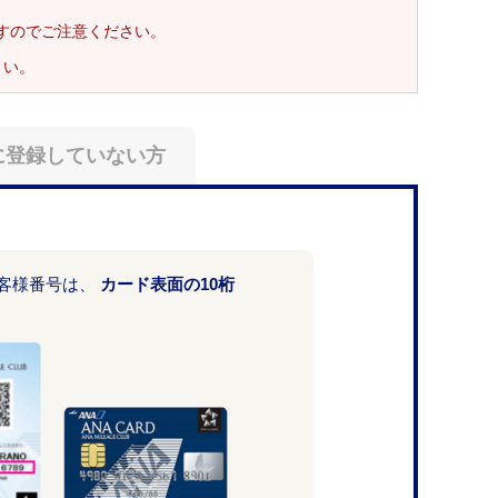
ますのでご注意ください。
さい。
に登録していない方
お客様番号は、
カード表面の10桁