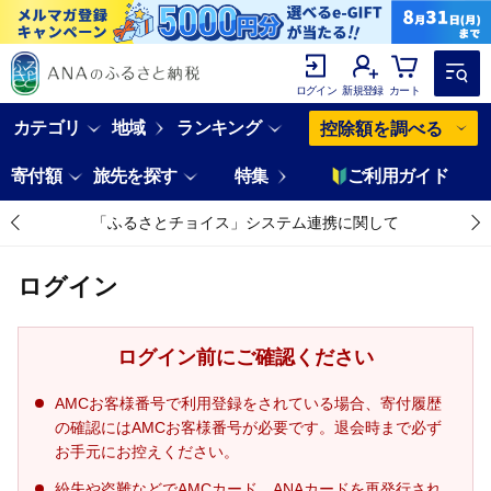
ログイン
新規登録
カート
カテゴリ
地域
ランキング
控除額を調べる
寄付額
旅先を探す
特集
ご利用ガイド
「ふるさとチョイス」システム連携に関して
ログイン
ログイン前にご確認ください
AMCお客様番号で利用登録をされている場合、寄付履歴
の確認にはAMCお客様番号が必要です。退会時まで必ず
お手元にお控えください。
紛失や盗難などでAMCカード、ANAカードを再発行され