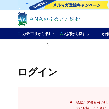
カテゴリ
地域
から探す
から探す
寄付
ログイン
AMCお客様番号で利
元にお控えください