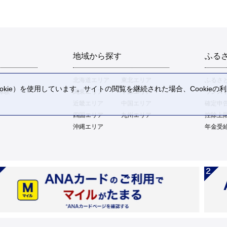
地域から探す
ふる
北海道エリア
東北エリア
ふるさ
kie）を使用しています。サイトの閲覧を継続された場合、Cookie
体験
関東エリア
中部エリア
ワンス
。
近畿エリア
中国エリア
確定申
四国エリア
九州エリア
控除上
沖縄エリア
年金受