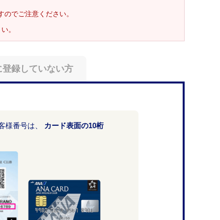
ますのでご注意ください。
さい。
に登録していない方
お客様番号は、
カード表面の10桁