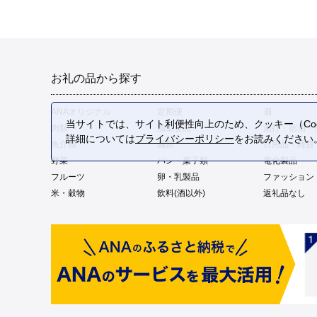
お礼の品から探す
ANAオリジナル
定期便
酒
当サイトでは、サイト利便性向上のため、クッキー（Coo
肉類
加工食品
旅行・宿泊・
詳細については
プライバシーポリシー
をお読みください
魚介類
麺類
日用品・雑貨
野菜
パン・菓子類
電化製品
フルーツ
卵・乳製品
ファッション
米・穀物
飲料(酒以外)
返礼品なし