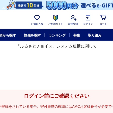
お気に入り
ご利用ガイド
新規登録
ログイン
カート
額から探す
旅先を探す
ランキング
特集
取り組み
「ふるさとチョイス」システム連携に関して
ログイン前にご確認ください
用登録をされている場合、寄付履歴の確認にはAMCお客様番号が必要で
。