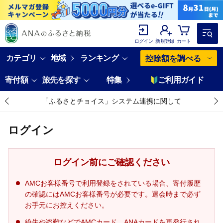
ログイン
新規登録
カート
カテゴリ
地域
ランキング
控除額を調べる
寄付額
旅先を探す
特集
ご利用ガイド
「ふるさとチョイス」システム連携に関して
ログイン
ログイン前にご確認ください
AMCお客様番号で利用登録をされている場合、寄付履歴
の確認にはAMCお客様番号が必要です。退会時まで必ず
お手元にお控えください。
紛失や盗難などでAMCカード、ANAカードを再発行され