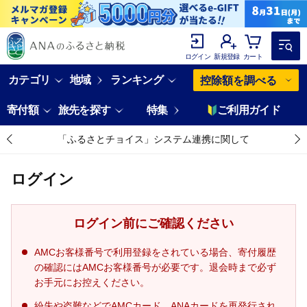
ログイン
新規登録
カート
カテゴリ
地域
ランキング
控除額を調べる
寄付額
旅先を探す
特集
ご利用ガイド
「ふるさとチョイス」システム連携に関して
ログイン
ログイン前にご確認ください
AMCお客様番号で利用登録をされている場合、寄付履歴
の確認にはAMCお客様番号が必要です。退会時まで必ず
お手元にお控えください。
紛失や盗難などでAMCカード、ANAカードを再発行され