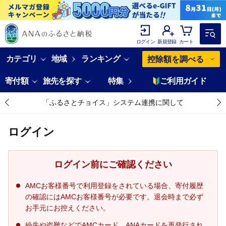
ログイン
新規登録
カート
カテゴリ
地域
ランキング
控除額を調べる
寄付額
旅先を探す
特集
ご利用ガイド
「ふるさとチョイス」システム連携に関して
ログイン
ログイン前にご確認ください
AMCお客様番号で利用登録をされている場合、寄付履歴
の確認にはAMCお客様番号が必要です。退会時まで必ず
お手元にお控えください。
紛失や盗難などでAMCカード、ANAカードを再発行され