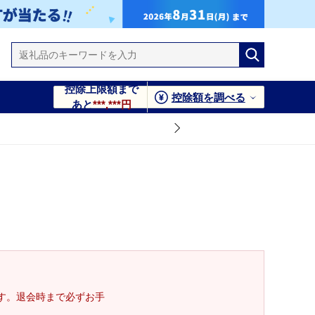
控除上限額まで
控除額を調べる
あと
***,***円
す。退会時まで必ずお手