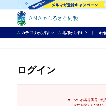
カテゴリ
地域
から探す
から探す
寄付
ログイン
AMCお客様番号で利
元にお控えください