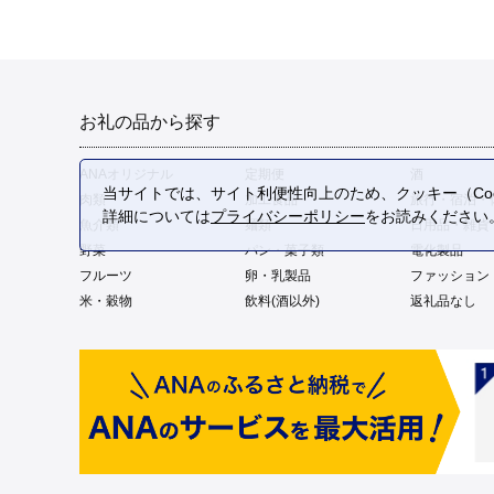
お礼の品から探す
ANAオリジナル
定期便
酒
当サイトでは、サイト利便性向上のため、クッキー（Coo
肉類
加工食品
旅行・宿泊・
詳細については
プライバシーポリシー
をお読みください
魚介類
麺類
日用品・雑貨
野菜
パン・菓子類
電化製品
フルーツ
卵・乳製品
ファッション
米・穀物
飲料(酒以外)
返礼品なし