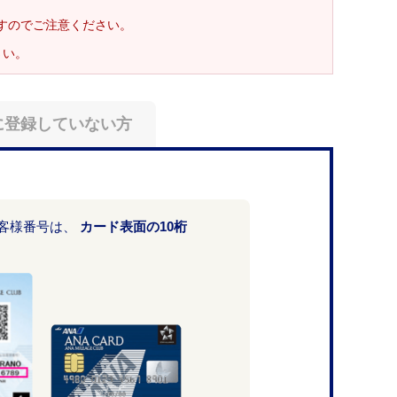
ますのでご注意ください。
さい。
に登録していない方
お客様番号は、
カード表面の10桁