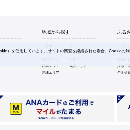
地域から探す
ふる
北海道エリア
東北エリア
ふるさ
kie）を使用しています。サイトの閲覧を継続された場合、Cookie
体験
関東エリア
中部エリア
ワンス
。
近畿エリア
中国エリア
確定申
四国エリア
九州エリア
控除上
沖縄エリア
年金受