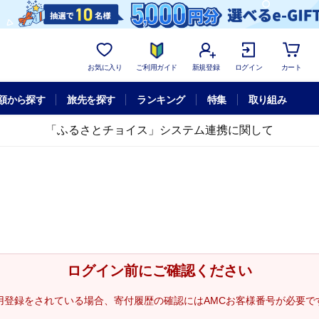
お気に入り
ご利用ガイド
新規登録
ログイン
カート
額から探す
旅先を探す
ランキング
特集
取り組み
「ふるさとチョイス」システム連携に関して
ログイン前にご確認ください
用登録をされている場合、寄付履歴の確認にはAMCお客様番号が必要で
。