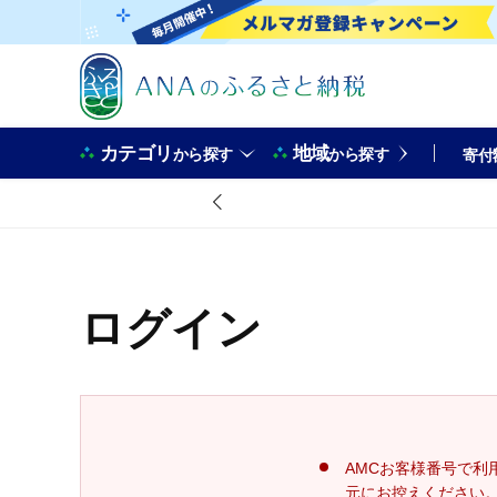
カテゴリ
地域
から探す
から探す
寄付
ログイン
AMCお客様番号で利
元にお控えください