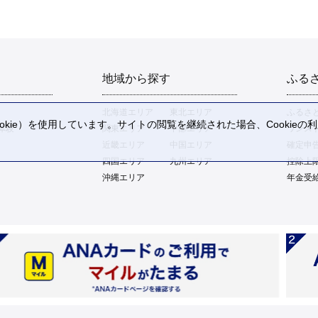
地域から探す
ふる
北海道エリア
東北エリア
ふるさ
kie）を使用しています。サイトの閲覧を継続された場合、Cookie
体験
関東エリア
中部エリア
ワンス
。
近畿エリア
中国エリア
確定申
四国エリア
九州エリア
控除上
沖縄エリア
年金受