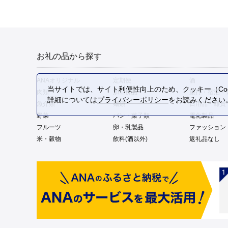
お礼の品から探す
ANAオリジナル
定期便
酒
当サイトでは、サイト利便性向上のため、クッキー（Coo
肉類
加工食品
旅行・宿泊・
詳細については
プライバシーポリシー
をお読みください
魚介類
麺類
日用品・雑貨
野菜
パン・菓子類
電化製品
フルーツ
卵・乳製品
ファッション
米・穀物
飲料(酒以外)
返礼品なし