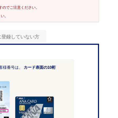
ますのでご注意ください。
さい。
に登録していない方
お客様番号は、
カード表面の10桁