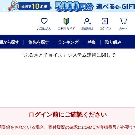
お気に入り
ご利用ガイド
新規登録
ログイン
カート
額から探す
旅先を探す
ランキング
特集
取り組み
「ふるさとチョイス」システム連携に関して
ログイン前にご確認ください
用登録をされている場合、寄付履歴の確認にはAMCお客様番号が必要で
。