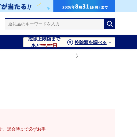
控除上限額まで
控除額を調べる
あと
***,***円
す。退会時まで必ずお手