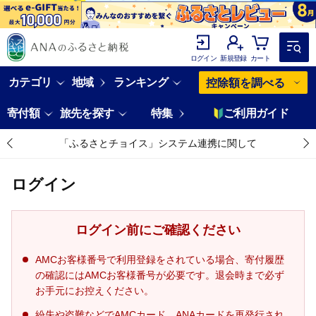
ログイン
新規登録
カート
カテゴリ
地域
ランキング
控除額を調べる
寄付額
旅先を探す
特集
ご利用ガイド
「ふるさとチョイス」システム連携に関して
ログイン
ログイン前にご確認ください
AMCお客様番号で利用登録をされている場合、寄付履歴
の確認にはAMCお客様番号が必要です。退会時まで必ず
お手元にお控えください。
紛失や盗難などでAMCカード、ANAカードを再発行され