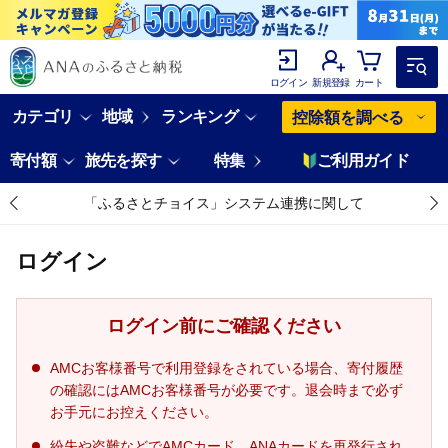
ログイン
新規登録
カート
カテゴリ
地域
ランキング
控除額を調べる
寄付額
旅先を探す
特集
ご利用ガイド
「ふるさとチョイス」システム連携に関して
ログイン
ログイン前にご確認ください
AMCお客様番号で利用登録をされている場合、寄付履歴
の確認にはAMCお客様番号が必要です。退会時まで必ず
お手元にお控えください。
紛失や盗難などでAMCカード、ANAカードを再発行され