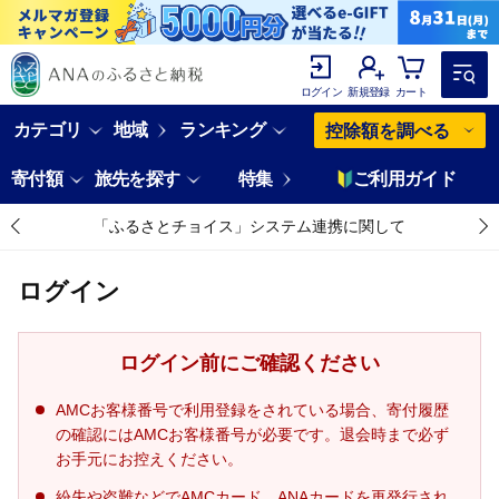
ログイン
新規登録
カート
カテゴリ
地域
ランキング
控除額を調べる
寄付額
旅先を探す
特集
ご利用ガイド
「ふるさとチョイス」システム連携に関して
ログイン
ログイン前にご確認ください
AMCお客様番号で利用登録をされている場合、寄付履歴
の確認にはAMCお客様番号が必要です。退会時まで必ず
お手元にお控えください。
紛失や盗難などでAMCカード、ANAカードを再発行され