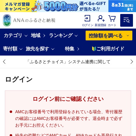
ログイン
新規登録
カート
カテゴリ
地域
ランキング
控除額を調べる
寄付額
旅先を探す
特集
ご利用ガイド
「ふるさとチョイス」システム連携に関して
ログイン
ログイン前にご確認ください
AMCお客様番号で利用登録をされている場合、寄付履歴
の確認にはAMCお客様番号が必要です。退会時まで必ず
お手元にお控えください。
紛失や盗難などでAMCカード、ANAカードを再発行され