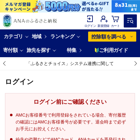
ログイン
新規登録
カート
カテゴリ
地域
ランキング
控除額を調べる
寄付額
旅先を探す
特集
ご利用ガイド
「ふるさとチョイス」システム連携に関して
ログイン
ログイン前にご確認ください
AMCお客様番号で利用登録をされている場合、寄付履歴
の確認にはAMCお客様番号が必要です。退会時まで必ず
お手元にお控えください。
紛失や盗難などでAMCカード、ANAカードを再発行され