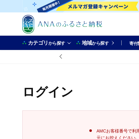
カテゴリ
地域
から探す
から探す
寄付
ログイン
AMCお客様番号で利
元にお控えください