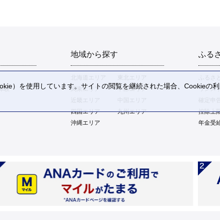
地域から探す
ふる
北海道エリア
東北エリア
ふるさ
kie）を使用しています。サイトの閲覧を継続された場合、Cookie
体験
関東エリア
中部エリア
ワンス
。
近畿エリア
中国エリア
確定申
四国エリア
九州エリア
控除上
沖縄エリア
年金受