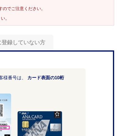
ますのでご注意ください。
さい。
に登録していない方
お客様番号は、
カード表面の10桁