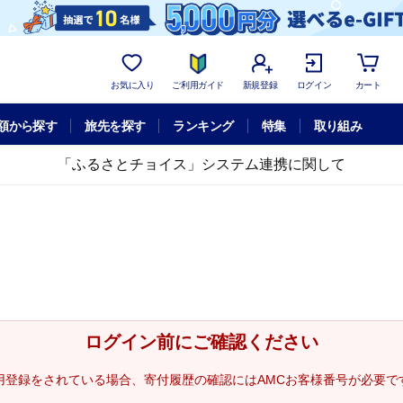
お気に入り
ご利用ガイド
新規登録
ログイン
カート
額から探す
旅先を探す
ランキング
特集
取り組み
「ふるさとチョイス」システム連携に関して
ログイン前にご確認ください
用登録をされている場合、寄付履歴の確認にはAMCお客様番号が必要で
。