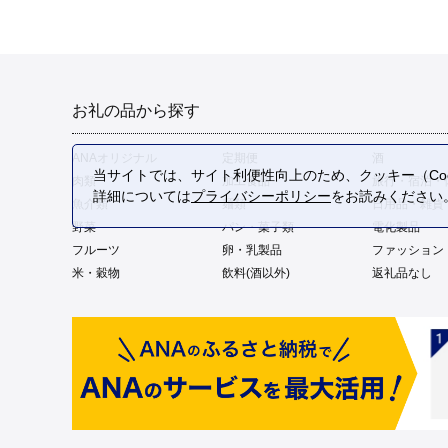
お礼の品から探す
ANAオリジナル
定期便
酒
当サイトでは、サイト利便性向上のため、クッキー（Coo
肉類
加工食品
旅行・宿泊・
詳細については
プライバシーポリシー
をお読みください
魚介類
麺類
日用品・雑貨
野菜
パン・菓子類
電化製品
フルーツ
卵・乳製品
ファッション
米・穀物
飲料(酒以外)
返礼品なし