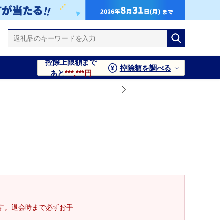
控除上限額まで
控除額を調べる
あと
***,***円
す。退会時まで必ずお手