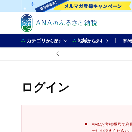
カテゴリ
地域
から探す
から探す
寄付
ログイン
AMCお客様番号で利
元にお控えください