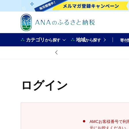
カテゴリ
地域
から探す
から探す
寄付
ログイン
AMCお客様番号で利
元にお控えください