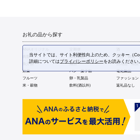
お礼の品から探す
ANAオリジナル
定期便
酒
当サイトでは、サイト利便性向上のため、クッキー（Coo
肉類
加工食品
旅行・宿泊・
詳細については
プライバシーポリシー
をお読みください
魚介類
麺類
日用品・雑貨
野菜
パン・菓子類
電化製品
フルーツ
卵・乳製品
ファッション
米・穀物
飲料(酒以外)
返礼品なし