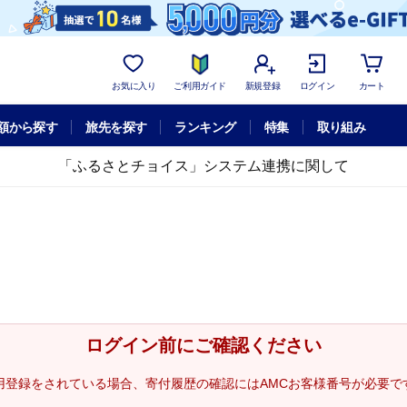
お気に入り
ご利用ガイド
新規登録
ログイン
カート
額から探す
旅先を探す
ランキング
特集
取り組み
「ふるさとチョイス」システム連携に関して
ログイン前にご確認ください
用登録をされている場合、寄付履歴の確認にはAMCお客様番号が必要で
。