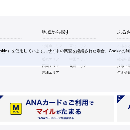
地域から探す
ふる
北海道エリア
東北エリア
ふるさ
kie）を使用しています。サイトの閲覧を継続された場合、Cookie
体験
関東エリア
中部エリア
ワンス
。
近畿エリア
中国エリア
確定申
四国エリア
九州エリア
控除上
沖縄エリア
年金受