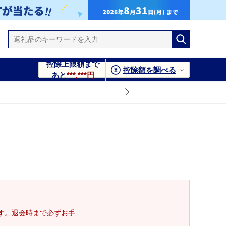
控除上限額まで
控除額を調べる
あと
***,***円
す。退会時まで必ずお手