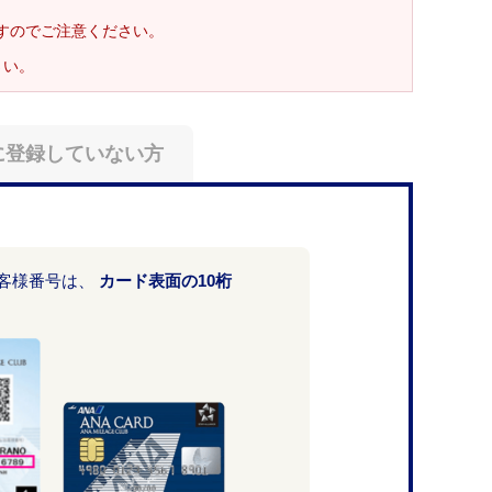
ますのでご注意ください。
さい。
に登録していない方
お客様番号は、
カード表面の10桁