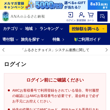
ログイン
新規登録
カート
カテゴリ
地域
ランキング
控除額を調べる
寄付額
旅先を探す
特集
ご利用ガイド
「ふるさとチョイス」システム連携に関して
ログイン
ログイン前にご確認ください
AMCお客様番号で利用登録をされている場合、寄付履歴
の確認にはAMCお客様番号が必要です。退会時まで必ず
お手元にお控えください。
紛失や盗難などでAMCカード、ANAカードを再発行され