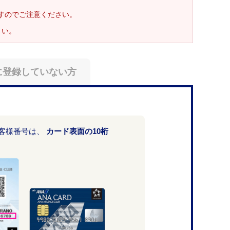
ますのでご注意ください。
さい。
に登録していない方
お客様番号は、
カード表面の10桁