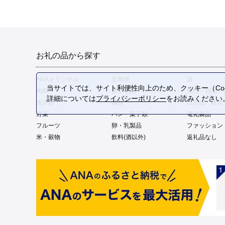
お礼の品から探す
ANAオリジナル
定期便
酒
当サイトでは、サイト利便性向上のため、クッキー（Coo
肉類
加工食品
旅行・宿泊・
詳細については
プライバシーポリシー
をお読みください
魚介類
麺類
日用品・雑貨
野菜
パン・菓子類
電化製品
フルーツ
卵・乳製品
ファッション
米・穀物
飲料(酒以外)
返礼品なし