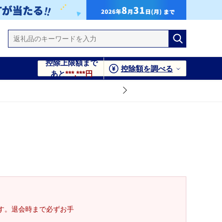
控除上限額まで
控除額を調べる
あと
***,***円
す。退会時まで必ずお手