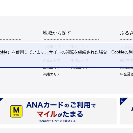
地域から探す
ふる
北海道エリア
東北エリア
ふるさ
kie）を使用しています。サイトの閲覧を継続された場合、Cookie
体験
関東エリア
中部エリア
ワンス
。
近畿エリア
中国エリア
確定申
四国エリア
九州エリア
控除上
沖縄エリア
年金受