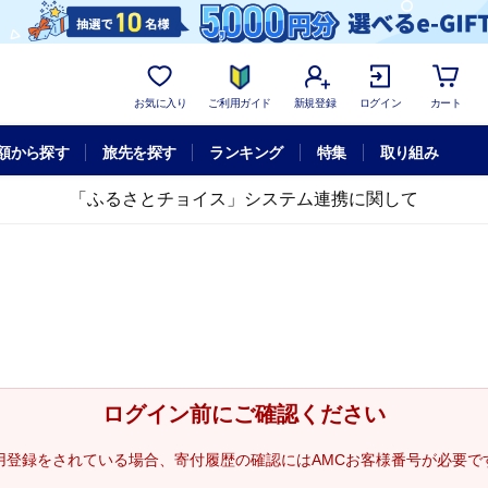
お気に入り
ご利用ガイド
新規登録
ログイン
カート
額から探す
旅先を探す
ランキング
特集
取り組み
「ふるさとチョイス」システム連携に関して
ログイン前にご確認ください
用登録をされている場合、寄付履歴の確認にはAMCお客様番号が必要で
。