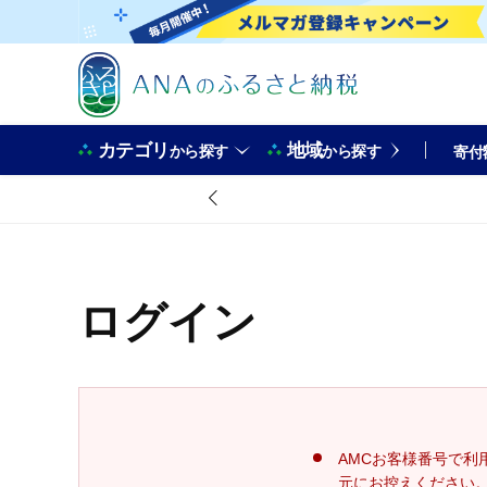
カテゴリ
地域
から探す
から探す
寄付
ログイン
AMCお客様番号で利
元にお控えください