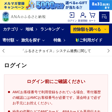
ログイン
新規登録
カート
カテゴリ
地域
ランキング
控除額を調べる
寄付額
旅先を探す
特集
ご利用ガイド
「ふるさとチョイス」システム連携に関して
ログイン
ログイン前にご確認ください
AMCお客様番号で利用登録をされている場合、寄付履歴
の確認にはAMCお客様番号が必要です。退会時まで必ず
お手元にお控えください。
紛失や盗難などでAMCカード、ANAカードを再発行され