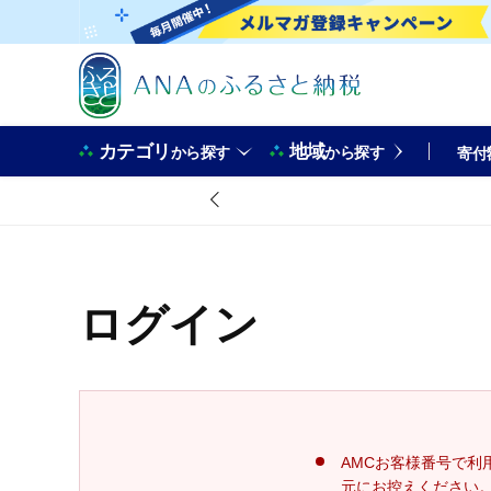
カテゴリ
地域
から探す
から探す
寄付
ログイン
AMCお客様番号で利
元にお控えください