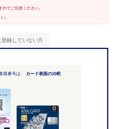
ますのでご注意ください。
さい。
に登録していない方
お客様番号は、
カード表面の10桁