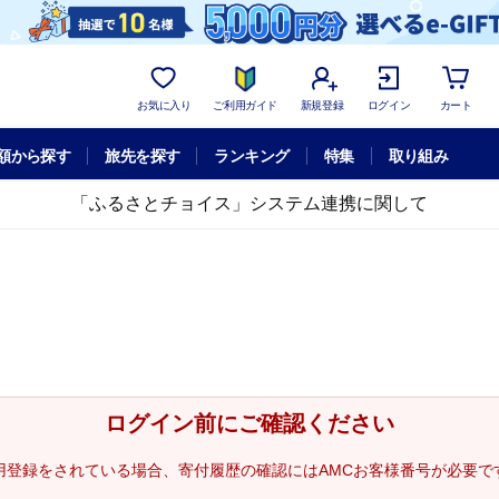
お気に入り
ご利用ガイド
新規登録
ログイン
カート
額から探す
旅先を探す
ランキング
特集
取り組み
「ふるさとチョイス」システム連携に関して
ログイン前にご確認ください
用登録をされている場合、寄付履歴の確認にはAMCお客様番号が必要で
。