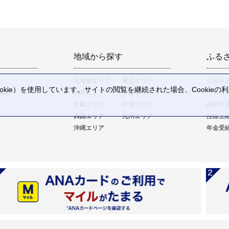
地域から探す
ふる
北海道エリア
東北エリア
ふるさ
kie）を使用しています。サイトの閲覧を継続された場合、Cookie
体験
関東エリア
中部エリア
ワンス
。
近畿エリア
中国エリア
確定申
四国エリア
九州エリア
控除上
沖縄エリア
年金受