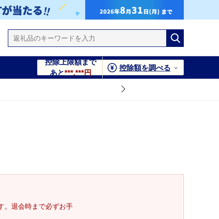
控除上限額まで
控除額を調べる
あと
***,***円
す。退会時まで必ずお手