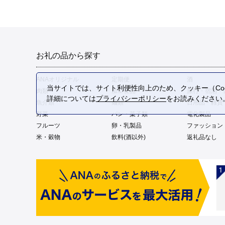
お礼の品から探す
ANAオリジナル
定期便
酒
当サイトでは、サイト利便性向上のため、クッキー（Coo
肉類
加工食品
旅行・宿泊・
詳細については
プライバシーポリシー
をお読みください
魚介類
麺類
日用品・雑貨
野菜
パン・菓子類
電化製品
フルーツ
卵・乳製品
ファッション
米・穀物
飲料(酒以外)
返礼品なし