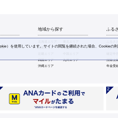
地域から探す
ふる
北海道エリア
東北エリア
ふるさ
kie）を使用しています。サイトの閲覧を継続された場合、Cookie
体験
関東エリア
中部エリア
ワンス
。
近畿エリア
中国エリア
確定申
四国エリア
九州エリア
控除上
沖縄エリア
年金受