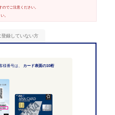
ますのでご注意ください。
さい。
に登録していない方
お客様番号は、
カード表面の10桁