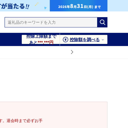
控除上限額まで
控除額を調べる
あと
***,***円
す。退会時まで必ずお手