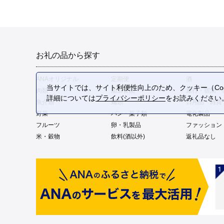
お礼の品から探す
ANAオリジナル
定期便
酒
当サイトでは、サイト利便性向上のため、クッキー（Coo
肉類
加工食品
旅行・宿泊・
詳細については
プライバシーポリシー
をお読みください
魚介類
麺類
日用品・雑貨
野菜
パン・菓子類
電化製品
フルーツ
卵・乳製品
ファッション
米・穀物
飲料(酒以外)
返礼品なし