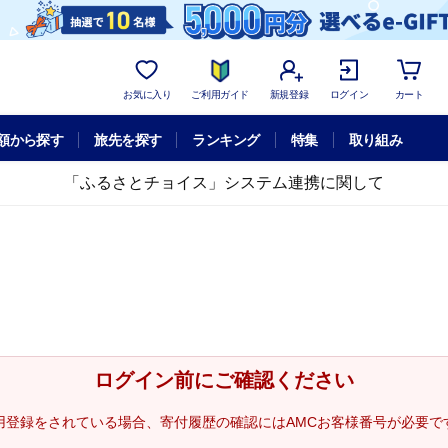
お気に入り
ご利用ガイド
新規登録
ログイン
カート
額から探す
旅先を探す
ランキング
特集
取り組み
「ふるさとチョイス」システム連携に関して
ログイン前にご確認ください
用登録をされている場合、寄付履歴の確認にはAMCお客様番号が必要で
。