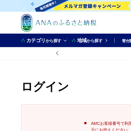
カテゴリ
地域
から探す
から探す
寄付
ログイン
AMCお客様番号で利
元にお控えください